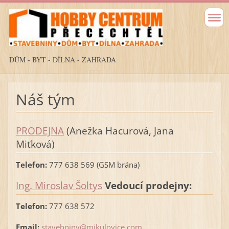
DŮM - BYT - DÍLNA - ZAHRADA
Náš tým
PRODEJNA
(Anežka Hacurová, Jana
Miťková)
Telefon:
777 638 569 (GSM brána)
Ing. Miroslav Šoltys
Vedoucí prodejny:
Telefon:
777 638 572
Email:
stavebniny@mikulovice.com