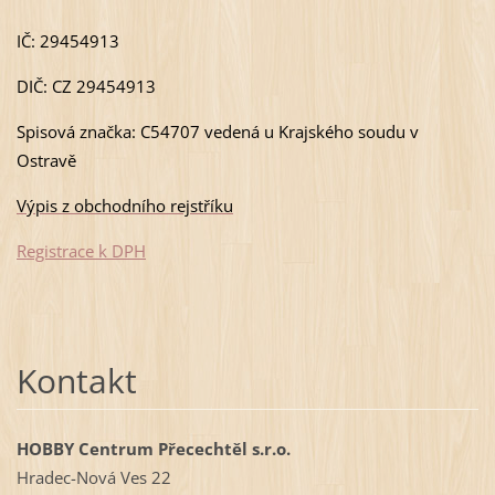
IČ: 29454913
DIČ: CZ 29454913
Spisová značka: C54707 vedená u Krajského soudu v
Ostravě
Výpis z obchodního rejstříku
Registrace k DPH
Kontakt
HOBBY Centrum Přecechtěl s.r.o.
Hradec-Nová Ves 22