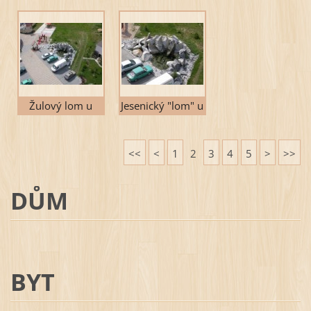
prodejnou
parkoviště pro
zaměstnance
Žulový lom u
Jesenický "lom" u
parkoviště
parkoviště
<<
<
1
2
3
4
5
>
>>
DŮM
BYT