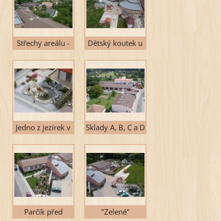
Střechy areálu -
Dětský koutek u
sklady a prodejna
prodejny
Jedno z jezírek v
Sklady A, B, C a D
Expocentru
Parčík před
"Zelené"