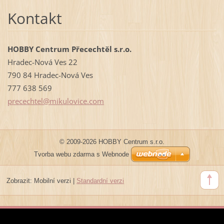
Kontakt
HOBBY Centrum Přecechtěl s.r.o.
Hradec-Nová Ves 22
790 84 Hradec-Nová Ves
777 638 569
prececht
el@mikul
ovice.co
m
© 2009-2026 HOBBY Centrum s.r.o.
Tvorba webu zdarma s Webnode
Zobrazit:
Mobilní verzi
|
Standardní verzi